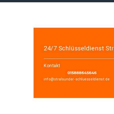
24/7 Schlüsseldienst St
Kontakt
info@stralsunder-schluesseldienst.de