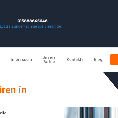
o@stralsunder-schluesseldienst.de
Unsere
e
Impressum
Kontakte
Blog
Partner
ren in
elle!