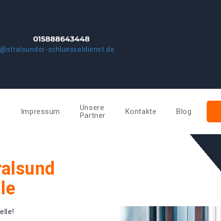
o@stralsunder-schluesseldienst.de
Unsere
e
Impressum
Kontakte
Blog
Partner
ralsund
le
elle!