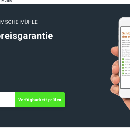
e Mühle
MMSCHE MÜHLE
reisgarantie
t
Verfügbarkeit prüfen